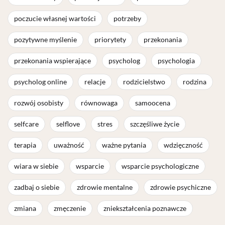
poczucie własnej wartości
potrzeby
pozytywne myślenie
priorytety
przekonania
przekonania wspierające
psycholog
psychologia
psycholog online
relacje
rodzicielstwo
rodzina
rozwój osobisty
równowaga
samoocena
selfcare
selflove
stres
szczęśliwe życie
terapia
uważność
ważne pytania
wdzięczność
wiara w siebie
wsparcie
wsparcie psychologiczne
zadbaj o siebie
zdrowie mentalne
zdrowie psychiczne
zmiana
zmęczenie
zniekształcenia poznawcze