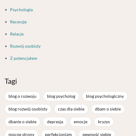
Psychologia
Recenzje
Relacje
Rozwój osobisty
Z potencjałem
Tagi
blog o rozwoju
blog psycholog
blog psychologiczny
blog rozwój osobisty
czas dla siebie
dbam o siebie
dbanie o siebie
depresja
emocje
kryzys
mocne strony
perfekcjonizm
pewność siebie