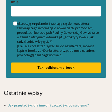
Imię
Akceptuję
regulamin
i zapisuję się do newslettera
zawierającego informacje o nowościach, promocjach,
produktach lub usługach Pauliny Gaworskiej-Gawryś za co
w zamian otrzymam e-booka pt. „Antykryzysownik. Jak
radzić sobie w kryzysie?”.
Jeżeli nie chcesz zapisywać się do newslettera, możesz
kupić e-booka za 49 zł brutto, pisząc do mnie na adres:
psycholog@paulinagaworska.pl.
Tak, odbieram e-book
Ostatnie wpisy
Jak przestać żyć dla innych i zacząć żyć po swojemu?