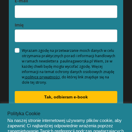
E-mail
Imię
Wyrażam zgodę na przetwarzanie moich danych w celu
otrzymania praktycznych porad i informacji handlowych
w ramach newslettera paulinagaworska.pl Wiem, że w
każdej chwili będę mogła wycofać zgodę. Więcej
informacji na temat ochrony danych osobowych znajdę
w
polityce prywatności,
do której link znajduje się na
dole tej strony.
Tak, odbieram e-book
Polityka Cookie
Na naszej stronie internetowej używamy plików cookie, aby
zapewnić Ci najbardziej odpowiednie wrażenia poprzez
zapamiętywanie Twoich preferencji podczas powtarzających