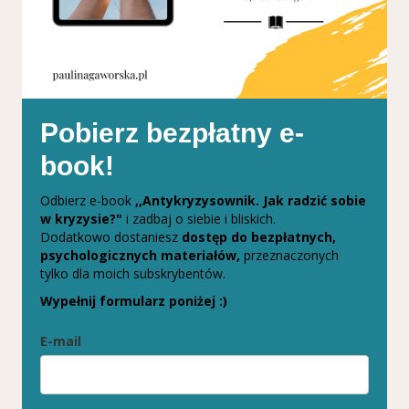
Pobierz bezpłatny e-
book!
Odbierz e-book
,,Antykryzysownik. Jak radzić sobie
w kryzysie?"
i zadbaj o siebie i bliskich.
Dodatkowo dostaniesz
dostęp do bezpłatnych,
psychologicznych materiałów,
przeznaczonych
tylko dla moich subskrybentów.
Wypełnij formularz poniżej :)
E-mail