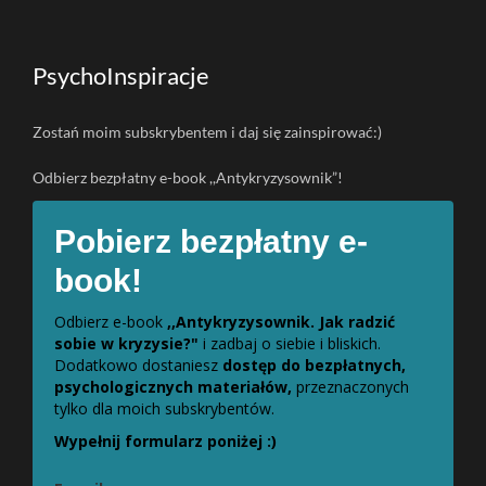
PsychoInspiracje
Zostań moim subskrybentem i daj się zainspirować:)
Odbierz bezpłatny e-book ,,Antykryzysownik”!
Pobierz bezpłatny e-
book!
Odbierz e-book
,,Antykryzysownik. Jak radzić
sobie w kryzysie?"
i zadbaj o siebie i bliskich.
Dodatkowo dostaniesz
dostęp do bezpłatnych,
psychologicznych materiałów,
przeznaczonych
tylko dla moich subskrybentów.
Wypełnij formularz poniżej :)