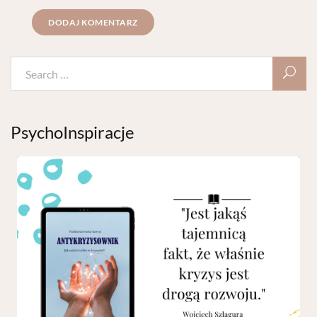
PsychoInspiracje