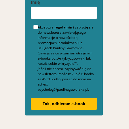
Imię
Akceptuję
regulamin
i zapisuję się
do newslettera zawierającego
informacje o nowościach,
promocjach, produktach lub
usługach Pauliny Gaworskiej-
Gawryś za co w zamian otrzymam
e-booka pt. „Antykryzysownik. Jak
radzić sobie w kryzysie?”.
Jeżeli nie chcesz zapisywać się do
newslettera, możesz kupić e-booka
za 49 zł brutto, pisząc do mnie na
adres:
psycholog@paulinagaworska.pl.
Tak, odbieram e-book