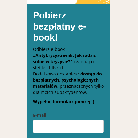
Pobierz
bezpłatny e-
book!
Odbierz e-book
,,Antykryzysownik. Jak radzić
sobie w kryzysie?"
i zadbaj o
siebie i bliskich.
Dodatkowo dostaniesz
dostęp do
bezpłatnych, psychologicznych
materiałów,
przeznaczonych tylko
dla moich subskrybentów.
Wypełnij formularz poniżej :)
E-mail