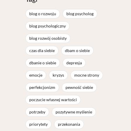
blog o rozwoju
blog psycholog
blog psychologiczny
blog rozwój osobisty
czas dla siebie
dbam o siebie
dbanie o siebie
depresja
emocje
kryzys
mocne strony
perfekcjonizm
pewność siebie
poczucie własnej wartości
potrzeby
pozytywne myślenie
priorytety
przekonania