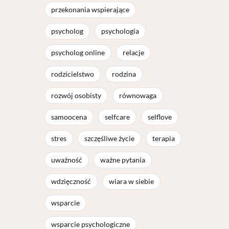
przekonania wspierające
psycholog
psychologia
psycholog online
relacje
rodzicielstwo
rodzina
rozwój osobisty
równowaga
samoocena
selfcare
selflove
stres
szczęśliwe życie
terapia
uważność
ważne pytania
wdzięczność
wiara w siebie
wsparcie
wsparcie psychologiczne