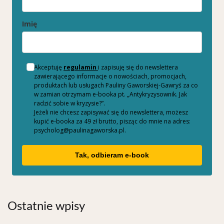
Imię
Akceptuję
regulamin
i zapisuję się do newslettera
zawierającego informacje o nowościach, promocjach,
produktach lub usługach Pauliny Gaworskiej-Gawryś za co
w zamian otrzymam e-booka pt. „Antykryzysownik. Jak
radzić sobie w kryzysie?”.
Jeżeli nie chcesz zapisywać się do newslettera, możesz
kupić e-booka za 49 zł brutto, pisząc do mnie na adres:
psycholog@paulinagaworska.pl.
Tak, odbieram e-book
Ostatnie wpisy