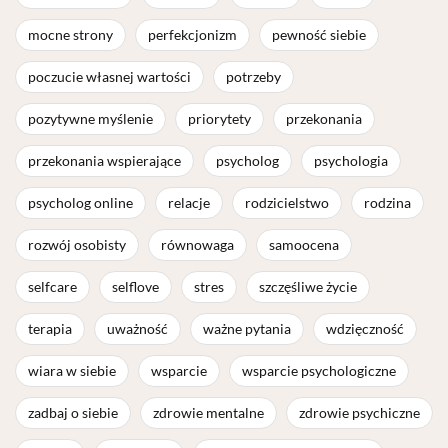
mocne strony
perfekcjonizm
pewność siebie
poczucie własnej wartości
potrzeby
pozytywne myślenie
priorytety
przekonania
przekonania wspierające
psycholog
psychologia
psycholog online
relacje
rodzicielstwo
rodzina
rozwój osobisty
równowaga
samoocena
selfcare
selflove
stres
szczęśliwe życie
terapia
uważność
ważne pytania
wdzięczność
wiara w siebie
wsparcie
wsparcie psychologiczne
zadbaj o siebie
zdrowie mentalne
zdrowie psychiczne