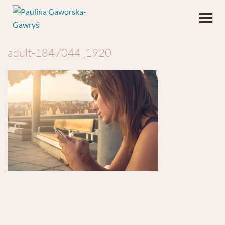
adult-1847044_1920