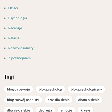
Dzieci
Psychologia
Recenzje
Relacje
Rozwój osobisty
Z potencjałem
Tagi
blog o rozwoju
blog psycholog
blog psychologiczny
blog rozwój osobisty
czas dla siebie
dbam o siebie
dbanie o siebie
depresja
emocje
kryzys