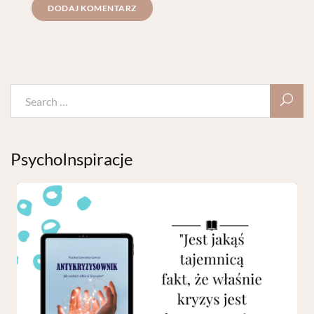
PsychoInspiracje