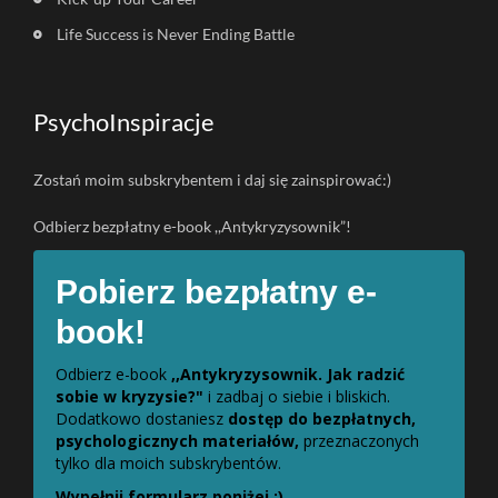
Life Success is Never Ending Battle
PsychoInspiracje
Zostań moim subskrybentem i daj się zainspirować:)
Odbierz bezpłatny e-book ,,Antykryzysownik”!
Pobierz bezpłatny e-
book!
Odbierz e-book
,,Antykryzysownik. Jak radzić
sobie w kryzysie?"
i zadbaj o siebie i bliskich.
Dodatkowo dostaniesz
dostęp do bezpłatnych,
psychologicznych materiałów,
przeznaczonych
tylko dla moich subskrybentów.
Wypełnij formularz poniżej :)