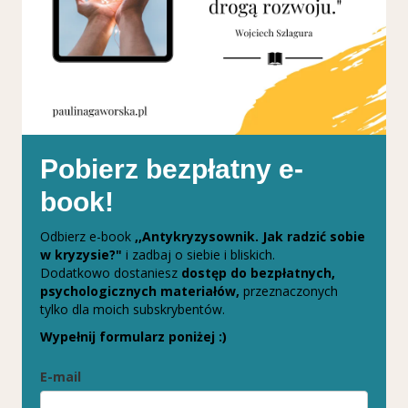
Pobierz bezpłatny e-
book!
Odbierz e-book
,,Antykryzysownik. Jak radzić sobie
w kryzysie?"
i zadbaj o siebie i bliskich.
Dodatkowo dostaniesz
dostęp do bezpłatnych,
psychologicznych materiałów,
przeznaczonych
tylko dla moich subskrybentów.
Wypełnij formularz poniżej :)
E-mail