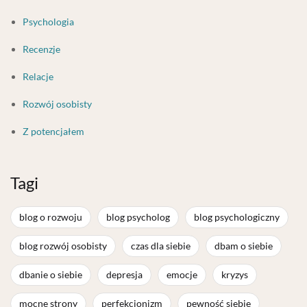
Psychologia
Recenzje
Relacje
Rozwój osobisty
Z potencjałem
Tagi
blog o rozwoju
blog psycholog
blog psychologiczny
blog rozwój osobisty
czas dla siebie
dbam o siebie
dbanie o siebie
depresja
emocje
kryzys
mocne strony
perfekcjonizm
pewność siebie