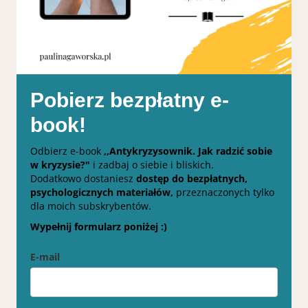
Pobierz bezpłatny e-
book!
Odbierz e-book
,,Antykryzysownik. Jak radzić sobie
w kryzysie?"
i zadbaj o siebie i bliskich.
Dodatkowo dostaniesz
dostęp do bezpłatnych,
psychologicznych materiałów,
przeznaczonych tylko
dla moich subskrybentów.
Wypełnij formularz poniżej :)
E-mail