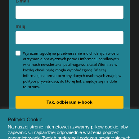
E-mail
Imię
Wyrażam zgodę na przetwarzanie moich danych w celu
otrzymania praktycznych porad i informacji handlowych
w ramach newslettera paulinagaworska.pl Wiem, że w
każdej chwili będę mogła wycofać zgodę. Więcej
informacji na temat ochrony danych osobowych znajdę w
polityce prywatności,
do której link znajduje się na dole
tej strony.
Tak, odbieram e-book
Polityka Cookie
Na naszej stronie internetowej używamy plików cookie, aby
zapewnić Ci najbardziej odpowiednie wrażenia poprzez
zapamiętywanie Twoich preferencji podczas powtarzających