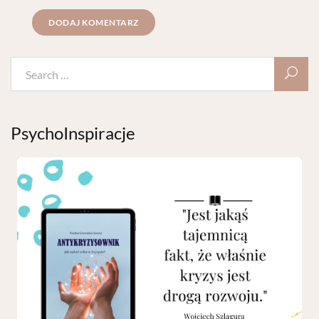
PsychoInspiracje