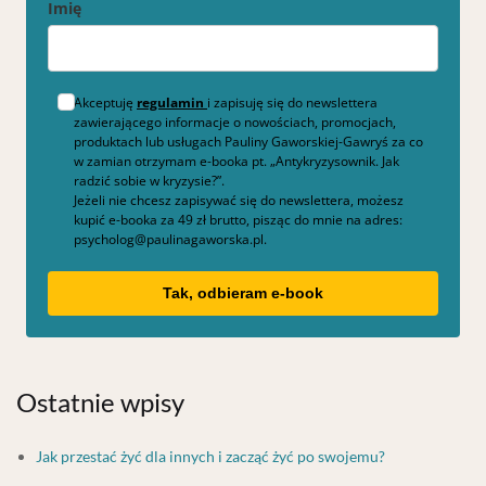
Imię
Akceptuję
regulamin
i zapisuję się do newslettera
zawierającego informacje o nowościach, promocjach,
produktach lub usługach Pauliny Gaworskiej-Gawryś za co
w zamian otrzymam e-booka pt. „Antykryzysownik. Jak
radzić sobie w kryzysie?”.
Jeżeli nie chcesz zapisywać się do newslettera, możesz
kupić e-booka za 49 zł brutto, pisząc do mnie na adres:
psycholog@paulinagaworska.pl.
Tak, odbieram e-book
Ostatnie wpisy
Jak przestać żyć dla innych i zacząć żyć po swojemu?