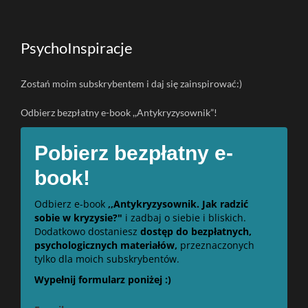
PsychoInspiracje
Zostań moim subskrybentem i daj się zainspirować:)
Odbierz bezpłatny e-book ,,Antykryzysownik”!
Pobierz bezpłatny e-
book!
Odbierz e-book
,,Antykryzysownik. Jak radzić
sobie w kryzysie?"
i zadbaj o siebie i bliskich.
Dodatkowo dostaniesz
dostęp do bezpłatnych,
psychologicznych materiałów,
przeznaczonych
tylko dla moich subskrybentów.
Wypełnij formularz poniżej :)