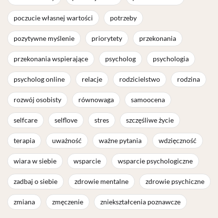
poczucie własnej wartości
potrzeby
pozytywne myślenie
priorytety
przekonania
przekonania wspierające
psycholog
psychologia
psycholog online
relacje
rodzicielstwo
rodzina
rozwój osobisty
równowaga
samoocena
selfcare
selflove
stres
szczęśliwe życie
terapia
uważność
ważne pytania
wdzięczność
wiara w siebie
wsparcie
wsparcie psychologiczne
zadbaj o siebie
zdrowie mentalne
zdrowie psychiczne
zmiana
zmęczenie
zniekształcenia poznawcze